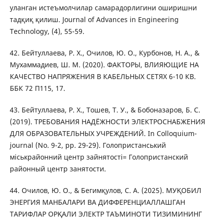
уланган истеъмолчилар самарадорлигини оширишни
тадқиқ қилиш. Journal of Advances in Engineering
Technology, (4), 55-59.
42. Бейтуллаева, Р. Х., Очилов, Ю. О., Курбонов, Н. А., &
Мухаммадиев, Ш. М. (2020). ФАКТОРЫ, ВЛИЯЮЩИЕ НА
КАЧЕСТВО НАПРЯЖЕНИЯ В КАБЕЛЬНЫХ СЕТЯХ 6-10 КВ.
ББК 72 П115, 17.
43. Бейтуллаева, Р. Х., Тошев, Т. У., & Бобоназаров, Б. С.
(2019). ТРЕБОВАНИЯ НАДЁЖНОСТИ ЭЛЕКТРОСНАБЖЕНИЯ
ДЛЯ ОБРАЗОВАТЕЛЬНЫХ УЧРЕЖДЕНИЙ. In Colloquium-
journal (No. 9-2, pp. 29-29). Голопристанський
міськрайонний центр зайнятості= Голопристанский
районный центр занятости.
44. Очилов, Ю. О., & Бегимқулов, С. А. (2025). МУҚОБИЛ
ЭНЕРГИЯ МАНБАЛАРИ ВА ДИФФЕРЕНЦИАЛЛАШГАН
ТАРИФЛАР ОРҚАЛИ ЭЛЕКТР ТАЪМИНОТИ ТИЗИМИНИНГ