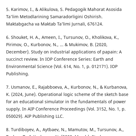
5. Karimov, I., & Alikulova, S. Pedagogik Mahorat Asosida
Ta'lim Metodlarining Samaradorligini Oshirish.
Maktabgacha va Maktab Ta’limi Jurnali, 676124.
6. Shouket, H. A., Ameen, I., Tursunov, O., Kholikova, K.,
Pirimov, O., Kurbonov, N., ... & Mukimov, B. (2020,
December). Study on industrial applications of papain: A
succinct review. In IOP Conference Series: Earth and
Environmental Science (Vol. 614, No. 1, p. 012171). IOP
Publishing.
7. Usmanov, E., Rajabboeva, A., Kurbonov, N., & Kurbanova,
K. (2024, June). Operational logic scheme of the sketch base
for an educational simulator in the fundamentals of power
supply. In AIP Conference Proceedings (Vol. 3152, No. 1, p.
050029). AIP Publishing LLC.
8. Turdiboyev, A., Aytbaev, N., Mamutov, M., Tursunov, A.,