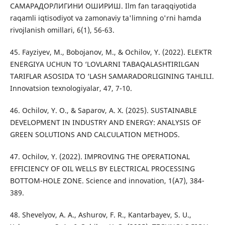
САМАРАДОРЛИГИНИ ОШИРИШ. Ilm fan taraqqiyotida
raqamli iqtisodiyot va zamonaviy ta'limning o'rni hamda
rivojlanish omillari, 6(1), 56-63.
45. Fayziyev, M., Bobojanov, M., & Ochilov, Y. (2022). ELEKTR
ENERGIYA UCHUN TO ‘LOVLARNI TABAQALASHTIRILGAN
TARIFLAR ASOSIDA TO ‘LASH SAMARADORLIGINING TAHLILI.
Innovatsion texnologiyalar, 47, 7-10.
46. Ochilov, Y. O., & Saparov, A. X. (2025). SUSTAINABLE
DEVELOPMENT IN INDUSTRY AND ENERGY: ANALYSIS OF
GREEN SOLUTIONS AND CALCULATION METHODS.
47. Ochilov, Y. (2022). IMPROVING THE OPERATIONAL
EFFICIENCY OF OIL WELLS BY ELECTRICAL PROCESSING
BOTTOM-HOLE ZONE. Science and innovation, 1(A7), 384-
389.
48. Shevelyov, A. A., Ashurov, F. R., Kantarbayev, S. U.,