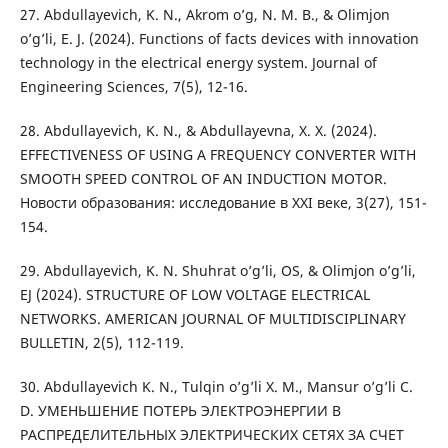
27. Abdullayevich, K. N., Akrom o’g, N. M. B., & Olimjon
o’g’li, E. J. (2024). Functions of facts devices with innovation
technology in the electrical energy system. Journal of
Engineering Sciences, 7(5), 12-16.
28. Abdullayevich, K. N., & Abdullayevna, X. X. (2024).
EFFECTIVENESS OF USING A FREQUENCY CONVERTER WITH
SMOOTH SPEED CONTROL OF AN INDUCTION MOTOR.
Новости образования: исследование в XXI веке, 3(27), 151-
154.
29. Abdullayevich, K. N. Shuhrat o’g’li, OS, & Olimjon o’g’li,
EJ (2024). STRUCTURE OF LOW VOLTAGE ELECTRICAL
NETWORKS. AMERICAN JOURNAL OF MULTIDISCIPLINARY
BULLETIN, 2(5), 112-119.
30. Abdullayevich K. N., Tulqin o’g’li X. M., Mansur o’g’li C.
D. УМЕНЬШЕНИЕ ПОТЕРЬ ЭЛЕКТРОЭНЕРГИИ В
РАСПРЕДЕЛИТЕЛЬНЫХ ЭЛЕКТРИЧЕСКИХ СЕТЯХ ЗА СЧЕТ