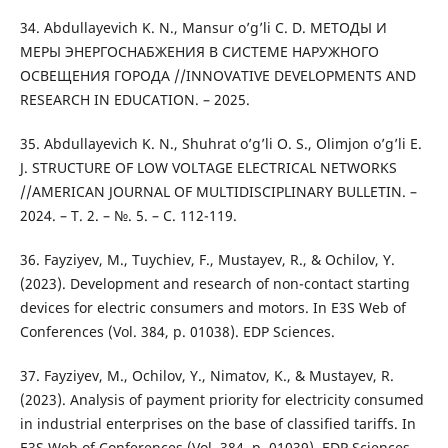
34. Abdullayevich K. N., Mansur o’g’li C. D. МЕТОДЫ И
МЕРЫ ЭНЕРГОСНАБЖЕНИЯ В СИСТЕМЕ НАРУЖНОГО
ОСВЕЩЕНИЯ ГОРОДА //INNOVATIVE DEVELOPMENTS AND
RESEARCH IN EDUCATION. – 2025.
35. Abdullayevich K. N., Shuhrat o’g’li O. S., Olimjon o’g’li E.
J. STRUCTURE OF LOW VOLTAGE ELECTRICAL NETWORKS
//AMERICAN JOURNAL OF MULTIDISCIPLINARY BULLETIN. –
2024. – Т. 2. – №. 5. – С. 112-119.
36. Fayziyev, M., Tuychiev, F., Mustayev, R., & Ochilov, Y.
(2023). Development and research of non-contact starting
devices for electric consumers and motors. In E3S Web of
Conferences (Vol. 384, p. 01038). EDP Sciences.
37. Fayziyev, M., Ochilov, Y., Nimatov, K., & Mustayev, R.
(2023). Analysis of payment priority for electricity consumed
in industrial enterprises on the base of classified tariffs. In
E3S Web of Conferences (Vol. 384, p. 01039). EDP Sciences.