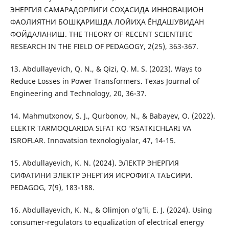
ЭНЕРГИЯ САМАРАДОРЛИГИ СОҲАСИДА ИННОВАЦИОН
ФАОЛИЯТНИ БОШҚАРИШДА ЛОЙИҲА ЁНДАШУВИДАН
ФОЙДАЛАНИШ. THE THEORY OF RECENT SCIENTIFIC
RESEARCH IN THE FIELD OF PEDAGOGY, 2(25), 363-367.
13. Abdullayevich, Q. N., & Qizi, Q. M. S. (2023). Ways to
Reduce Losses in Power Transformers. Texas Journal of
Engineering and Technology, 20, 36-37.
14. Mahmutxonov, S. J., Qurbonov, N., & Babayev, O. (2022).
ELEKTR TARMOQLARIDA SIFAT KO ‘RSATKICHLARI VA
ISROFLAR. Innovatsion texnologiyalar, 47, 14-15.
15. Abdullayevich, K. N. (2024). ЭЛЕКТР ЭНЕРГИЯ
СИФАТИНИ ЭЛЕКТР ЭНЕРГИЯ ИСРОФИГА ТАЪСИРИ.
PEDAGOG, 7(9), 183-188.
16. Abdullayevich, K. N., & Olimjon o’g’li, E. J. (2024). Using
consumer-regulators to equalization of electrical energy