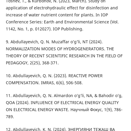
Toshev, T., & Kurbonov, N. (2023, March). Study on
application of electrohydraulic effect for disinfection and
increase of water nutrient content for plants. In IOP
Conference Series: Earth and Environmental Science (Vol.
1142, No. 1, p. 012027). IOP Publishing.
9. Abdullayevich, Q. N. Muzaffar o’g’li, NT (2024).
NORMALIZATION MODES OF HYDROGENERATORS. THE
THEORY OF RECENT SCIENTIFIC RESEARCH IN THE FIELD OF
PEDAGOGY, 2(25), 368-371.
10. Abdullayevich, Q. N. (2023). REACTIVE POWER
COMPENSATION. IMRAS, 6(6), 506-508.
11. Abdullayevich, Q. N. Almardon o’g’li, NA, & Bahodir o’g,
QOA (2024). INFLUENCE OF ELECTRICAL ENERGY QUALITY
ON ELECTRICAL ENERGY WASTE. Научный Фокус, 1(9), 786-
789.
12. Abdullayevich, K. N. (2024). ЭНЕРГИЯНИ ТЕЖАШ ВА