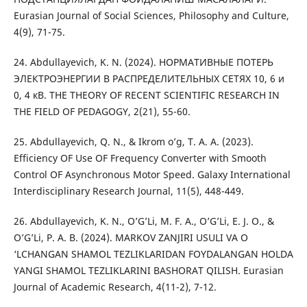
Eurasian Journal of Social Sciences, Philosophy and Culture,
4(9), 71-75.
24. Abdullayevich, K. N. (2024). НОРМАТИВНЫЕ ПОТЕРЬ
ЭЛЕКТРОЭНЕРГИИ В РАСПРЕДЕЛИТЕЛЬНЫХ СЕТЯХ 10, 6 и
0, 4 кВ. THE THEORY OF RECENT SCIENTIFIC RESEARCH IN
THE FIELD OF PEDAGOGY, 2(21), 55-60.
25. Abdullayevich, Q. N., & Ikrom o’g, T. A. A. (2023).
Efficiency OF Use OF Frequency Converter with Smooth
Control OF Asynchronous Motor Speed. Galaxy International
Interdisciplinary Research Journal, 11(5), 448-449.
26. Abdullayevich, K. N., O’G’Li, M. F. A., O’G’Li, E. J. O., &
O’G’Li, P. A. B. (2024). MARKOV ZANJIRI USULI VA O
‘LCHANGAN SHAMOL TEZLIKLARIDAN FOYDALANGAN HOLDA
YANGI SHAMOL TEZLIKLARINI BASHORAT QILISH. Eurasian
Journal of Academic Research, 4(11-2), 7-12.