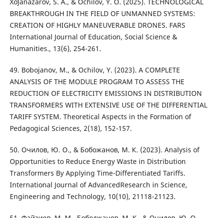
Xoʻjanazarov, S. A., & Ochilov, Y. O. (2025). TECHNOLOGICAL
BREAKTHROUGH IN THE FIELD OF UNMANNED SYSTEMS:
CREATION OF HIGHLY MANEUVERABLE DRONES. FARS
International Journal of Education, Social Science &
Humanities., 13(6), 254-261.
49. Bobojanov, M., & Ochilov, Y. (2023). A COMPLETE
ANALYSIS OF THE MODULE PROGRAM TO ASSESS THE
REDUCTION OF ELECTRICITY EMISSIONS IN DISTRIBUTION
TRANSFORMERS WITH EXTENSIVE USE OF THE DIFFERENTIAL
TARIFF SYSTEM. Theoretical Aspects in the Formation of
Pedagogical Sciences, 2(18), 152-157.
50. Очилов, Ю. О., & Бобожанов, М. К. (2023). Analysis of
Opportunities to Reduce Energy Waste in Distribution
Transformers By Applying Time-Differentiated Tariffs.
International Journal of AdvancedResearch in Science,
Engineering and Technology, 10(10), 21118-21123.
51. Файзиев, М. М., Бободжанов, М. К., & Очилов, Ю. О.