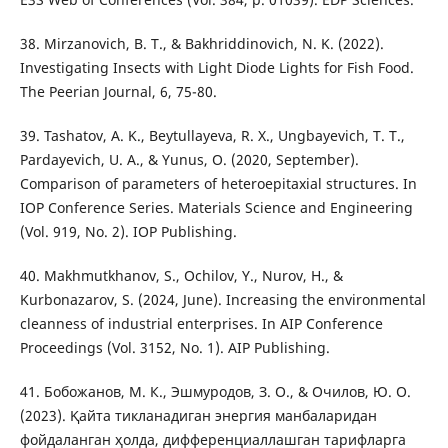
38. Mirzanovich, B. T., & Bakhriddinovich, N. K. (2022).
Investigating Insects with Light Diode Lights for Fish Food.
The Peerian Journal, 6, 75-80.
39. Tashatov, A. K., Beytullayeva, R. X., Ungbayevich, T. T.,
Pardayevich, U. A., & Yunus, O. (2020, September).
Comparison of parameters of heteroepitaxial structures. In
IOP Conference Series. Materials Science and Engineering
(Vol. 919, No. 2). IOP Publishing.
40. Makhmutkhanov, S., Ochilov, Y., Nurov, H., &
Kurbonazarov, S. (2024, June). Increasing the environmental
cleanness of industrial enterprises. In AIP Conference
Proceedings (Vol. 3152, No. 1). AIP Publishing.
41. Бобожанов, М. К., Эшмуродов, З. О., & Очилов, Ю. О.
(2023). Қайта тикланадиган энергия манбаларидан
фойдаланган ҳолда, дифференциаллашган тарифларга