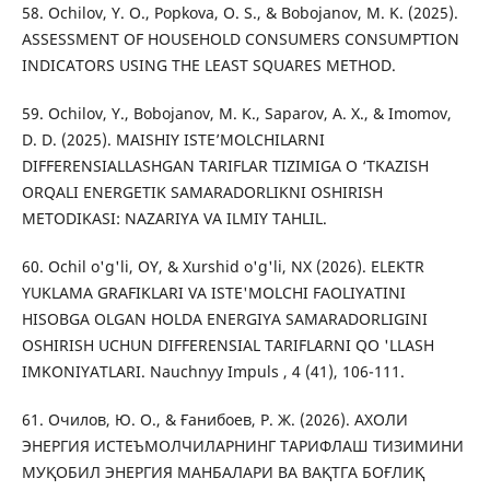
58. Ochilov, Y. O., Popkova, O. S., & Bobojanov, M. K. (2025).
ASSESSMENT OF HOUSEHOLD CONSUMERS CONSUMPTION
INDICATORS USING THE LEAST SQUARES METHOD.
59. Ochilov, Y., Bobojanov, M. K., Saparov, A. X., & Imomov,
D. D. (2025). MAISHIY ISTE’MOLCHILARNI
DIFFERENSIALLASHGAN TARIFLAR TIZIMIGA O ‘TKAZISH
ORQALI ENERGETIK SAMARADORLIKNI OSHIRISH
METODIKASI: NAZARIYA VA ILMIY TAHLIL.
60. Ochil o'g'li, OY, & Xurshid o'g'li, NX (2026). ELEKTR
YUKLAMA GRAFIKLARI VA ISTE'MOLCHI FAOLIYATINI
HISOBGA OLGAN HOLDA ENERGIYA SAMARADORLIGINI
OSHIRISH UCHUN DIFFERENSIAL TARIFLARNI QO 'LLASH
IMKONIYATLARI. Nauchnyy Impuls , 4 (41), 106-111.
61. Очилов, Ю. О., & Ғанибоев, Р. Ж. (2026). АХОЛИ
ЭНЕРГИЯ ИСТЕЪМОЛЧИЛАРНИНГ ТАРИФЛАШ ТИЗИМИНИ
МУҚОБИЛ ЭНЕРГИЯ МАНБАЛАРИ ВА ВАҚТГА БОҒЛИҚ