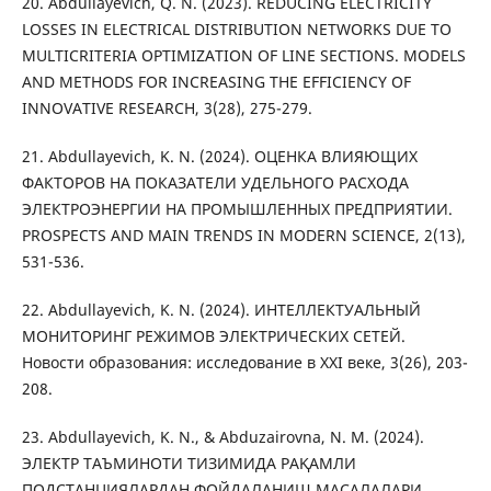
20. Abdullayevich, Q. N. (2023). REDUCING ELECTRICITY
LOSSES IN ELECTRICAL DISTRIBUTION NETWORKS DUE TO
MULTICRITERIA OPTIMIZATION OF LINE SECTIONS. MODELS
AND METHODS FOR INCREASING THE EFFICIENCY OF
INNOVATIVE RESEARCH, 3(28), 275-279.
21. Abdullayevich, K. N. (2024). ОЦЕНКА ВЛИЯЮЩИХ
ФАКТОРОВ НА ПОКАЗАТЕЛИ УДЕЛЬНОГО РАСХОДА
ЭЛЕКТРОЭНЕРГИИ НА ПРОМЫШЛЕННЫХ ПРЕДПРИЯТИИ.
PROSPECTS AND MAIN TRENDS IN MODERN SCIENCE, 2(13),
531-536.
22. Abdullayevich, K. N. (2024). ИНТЕЛЛЕКТУАЛЬНЫЙ
МОНИТОРИНГ РЕЖИМОВ ЭЛЕКТРИЧЕСКИХ СЕТЕЙ.
Новости образования: исследование в XXI веке, 3(26), 203-
208.
23. Abdullayevich, K. N., & Abduzairovna, N. M. (2024).
ЭЛЕКТР ТАЪМИНОТИ ТИЗИМИДА РАҚАМЛИ
ПОДСТАНЦИЯЛАРДАН ФОЙДАЛАНИШ МАСАЛАЛАРИ.