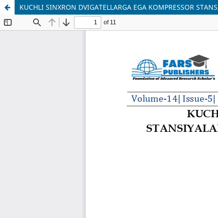
KUCHLI SINXRON DVIGATELLARGA EGA KOMPRESSOR STANSI