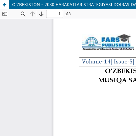
O‘ZBEKISTON – 2030 HARAKATLAR STRATEGIYASI DOIRASID