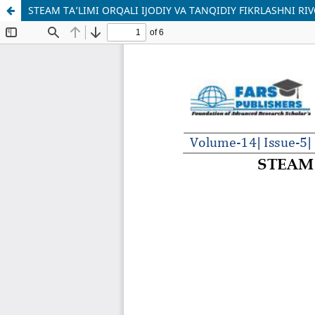
STEAM TA’LIMI ORQALI IJODIY VA TANQIDIY FIKRLASHNI RIV