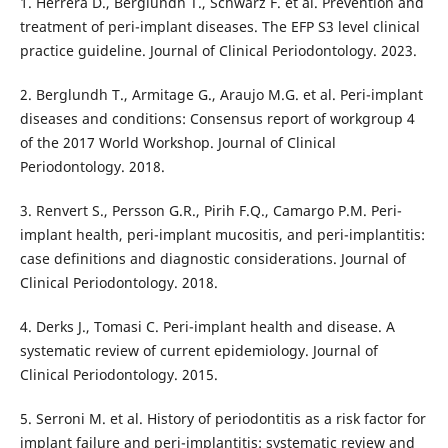
1. Herrera D., Berglundh T., Schwarz F. et al. Prevention and
treatment of peri-implant diseases. The EFP S3 level clinical
practice guideline. Journal of Clinical Periodontology. 2023.
2. Berglundh T., Armitage G., Araujo M.G. et al. Peri-implant
diseases and conditions: Consensus report of workgroup 4
of the 2017 World Workshop. Journal of Clinical
Periodontology. 2018.
3. Renvert S., Persson G.R., Pirih F.Q., Camargo P.M. Peri-
implant health, peri-implant mucositis, and peri-implantitis:
case definitions and diagnostic considerations. Journal of
Clinical Periodontology. 2018.
4. Derks J., Tomasi C. Peri-implant health and disease. A
systematic review of current epidemiology. Journal of
Clinical Periodontology. 2015.
5. Serroni M. et al. History of periodontitis as a risk factor for
implant failure and peri-implantitis: systematic review and