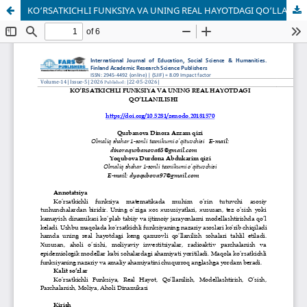
KO‘RSATKICHLI FUNKSIYA VA UNING REAL HAYOTDAGI QO‘LLANILISHI